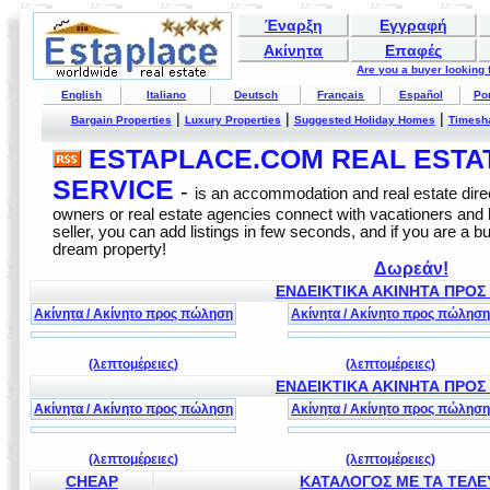
Έναρξη
Εγγραφή
Ακίνητα
Επαφές
Are you a buyer looking
English
Italiano
Deutsch
Français
Español
Po
|
|
|
Bargain Properties
Luxury Properties
Suggested Holiday Homes
Timesh
ESTAPLACE.COM REAL ESTATE
SERVICE
-
is an accommodation and real estate direc
owners or real estate agencies connect with vacationers and
seller, you can add listings in few seconds, and if you are a b
dream property!
Δωρεάν!
ΕΝΔΕΙΚΤΙΚΑ ΑΚΙΝΗΤΑ ΠΡΟΣ
Ακίνητα / Ακίνητο προς πώληση
Ακίνητα / Ακίνητο προς πώλησ
(λεπτομέρειες)
(λεπτομέρειες)
ΕΝΔΕΙΚΤΙΚΑ ΑΚΙΝΗΤΑ ΠΡΟΣ
Ακίνητα / Ακίνητο προς πώληση
Ακίνητα / Ακίνητο προς πώλησ
(λεπτομέρειες)
(λεπτομέρειες)
CHEAP
ΚΑΤΑΛΟΓΟΣ ΜΕ ΤΑ ΤΕΛΕΥ