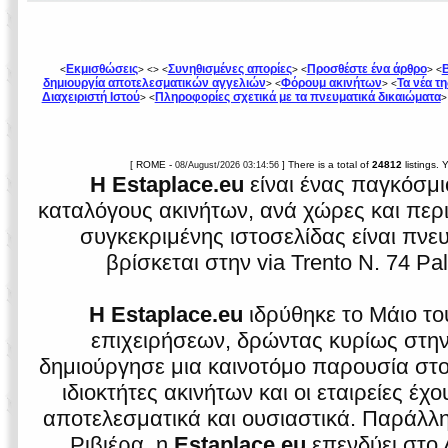
Εκμισθώσεις
Συνηθισμένες απορίες
Προσθέστε ένα άρθρο
<
> <
> <
> <
> <
δημιουργία αποτελεσματικών αγγελιών
Φόρουμ ακινήτων
Τα νέα τ
> <
> <
Διαχειριστή Ιστού
Πληροφορίες σχετικά με τα πνευματικά δικαιώματα
> <
>
[ ROME -
] There is a total of
24812
listings.
08/August/2026 03:14:56
Η Estaplace.eu
είναι ένας παγκόσμι
καταλόγους ακινήτων, ανά χώρες και περιο
συγκεκριμένης ιστοσελίδας είναι πνε
βρίσκεται στην via Trento N. 74 Pa
Η Estaplace.eu
ιδρύθηκε το Μάιο το
επιχειρήσεων, δρώντας κυρίως στην ι
δημιούργησε μια καινοτόμο παρουσία στο 
ιδιοκτήτες ακινήτων και οι εταιρείες έ
αποτελεσματικά και ουσιαστικά. Παράλλη
Ριβιέρα, η
Estaplace.eu
επενδύει στο 