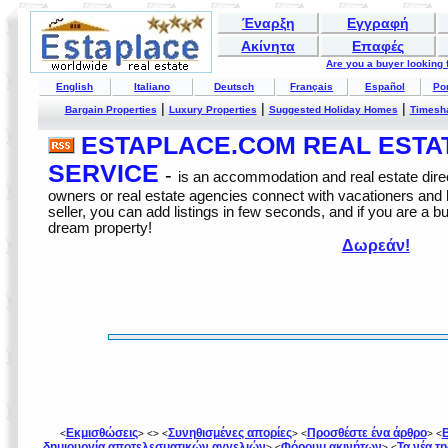
Έναρξη
Εγγραφή
Ακίνητα
Επαφές
Are you a buyer looking
English
Italiano
Deutsch
Français
Español
Po
|
|
|
Bargain Properties
Luxury Properties
Suggested Holiday Homes
Timesh
ESTAPLACE.COM REAL ESTATE
SERVICE
-
is an accommodation and real estate direc
owners or real estate agencies connect with vacationers and
seller, you can add listings in few seconds, and if you are a b
dream property!
Δωρεάν!
Εκμισθώσεις
Συνηθισμένες απορίες
Προσθέστε ένα άρθρο
<
> <
> <
> <
> <
δημιουργία αποτελεσματικών αγγελιών
Φόρουμ ακινήτων
Τα νέα τ
> <
> <