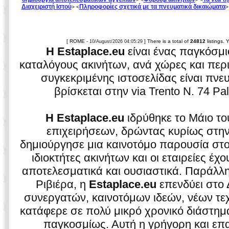
Διαχειριστή Ιστού
Πληροφορίες σχετικά με τα πνευματικά δικαιώματα
> <
>
[ ROME -
] There is a total of
24812
listings.
10/August/2026 04:05:29
Η Estaplace.eu
είναι ένας παγκόσμι
καταλόγους ακινήτων, ανά χώρες και περιο
συγκεκριμένης ιστοσελίδας είναι πνε
βρίσκεται στην via Trento N. 74 Pa
Η Estaplace.eu
ιδρύθηκε το Μάιο το
επιχειρήσεων, δρώντας κυρίως στην ι
δημιούργησε μια καινοτόμο παρουσία στο 
ιδιοκτήτες ακινήτων και οι εταιρείες έ
αποτελεσματικά και ουσιαστικά. Παράλλη
Ριβιέρα, η
Estaplace.eu
επενδύει στο 
συνεργατών, καινοτόμων ιδεών, νέων τεχ
κατάφερε σε πολύ μικρό χρονικό διάστημα 
παγκοσμίως. Αυτή η γρήγορη και επα