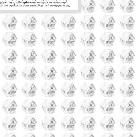
 μάρκετινγκ, η
Estaplace.eu
κατάφερε σε πολύ μικρό
ικότητα οφείλονται στην εποικοδομητική συνεργασία της