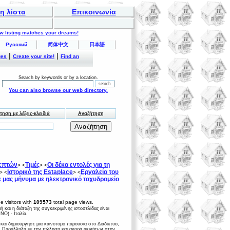
η λίστα
Επικοινωνία
ew listing matches your dreams!
Русский
简体中文
日本語
|
|
ges
Create your site!
Find an
Search by keywords or by a location.
You can also browse our web directory.
ηση με λέξεις-κλειδιά
Αναζήτηση
κεπτών
Τιμές
Οι δέκα εντολές για τη
> <
> <
Ιστορικό της Estaplace
Εργαλεία του
> <
> <
ε μας μήνυμα με ηλεκτρονικό ταχυδρομείο
 visitors with
109573
total page views.
ή και η διάταξη της συγκεκριμένης ιστοσελίδας είναι
NO) - Ιταλία.
 και δημιούργησε μια καινοτόμο παρουσία στο Διαδίκτυο,
κά. Παράλληλα με την πώληση και αγορά ακινήτων στην