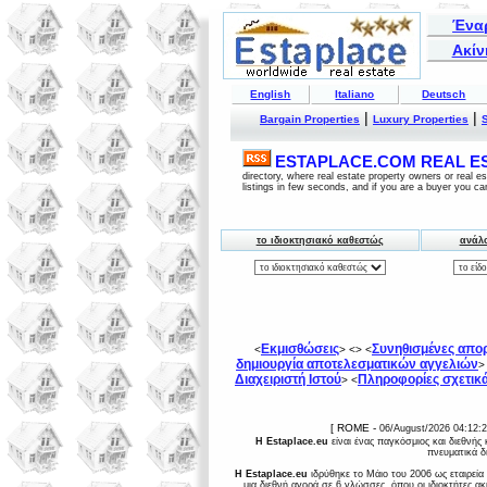
Ένα
Ακίν
English
Italiano
Deutsch
|
|
Bargain Properties
Luxury Properties
ESTAPLACE.COM REAL EST
directory, where real estate property owners or real 
listings in few seconds, and if you are a buyer you ca
το ιδιοκτησιακό καθεστώς
ανάλο
Εκμισθώσεις
Συνηθισμένες απορ
<
> <
> <
δημιουργία αποτελεσματικών αγγελιών
>
Διαχειριστή Ιστού
Πληροφορίες σχετικά
> <
[ ROME -
06/August/2026 04:12:
Η Estaplace.eu
είναι ένας παγκόσμιος και διεθνής
πνευματικά δ
Η Estaplace.eu
ιδρύθηκε το Μάιο του 2006 ως εταιρεία 
μια διεθνή αγορά σε 6 γλώσσες, όπου οι ιδιοκτήτες α