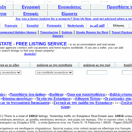
ρξη
Εγγραφή
Ενοικιάσεις
Προσθέστε τ
ητα
Επαφές
Είμαστε
Are you a buyer looking for a property? Sign Up Now, and get advised when a n
Français
Español
Português
Nederlands
اللغة العربية
Ελληνας
|
|
|
|
Suggested Holiday Homes
Timesharing
Sublets
Single Rooms for Rent
Travel Packa
Agency
ATE - FREE LISTING SERVICE
-
is an accommodation and real estate
estate agencies connect with vacationers and home buyers worldwide. If you are a seller, you can add
n search listings to find your dream property!
Δωρεάν!
γα με το είδος
ανάλογα με την τοποθεσία
ανάλογα με την τιμή
Αναζήτ
ίες
Προσθέστε ένα άρθρο
Βοήθεια
Όροι και προϋποθέσεις
Βιβλίο επισ
> <
> <
> <
> <
Φόρουμ ακινήτων
Τα νέα της Estaplace
Αίθουσα Τύπου
Οι εμπειρίες σας
 <
> <
> <
> <
 με τα πνευματικά δικαιώματα
Σχετικά με την ομάδα της Estaplace
Στείλτ
> <
> <
> <
τώρα
>
] There is a total of
24812
listings. Yesterday traffic on Estaplace Real Estate was:
10816
unique
23
 κατάλογος ακινήτων
, με χιλιάδες καταλόγους ακινήτων, ανά χώρες και περιοχές. Όλο το σχετικό υλικό, η δομ
ικαιώματα της Estaplace ΕΠΕ , η οποία βρίσκεται στην via Trento N. 74 Palazzina I, 84016 - Pagani (SALER
κτηματικών και οικοδομικών επιχειρήσεων, δρώντας κυρίως στην ιταλική αγορά και ειδικότερα στη Λιγουρία,
κινήτων και οι εταιρείες έχουν τη δυνατότητα να προωθήσουν τα ακίνητα τους αποτελεσματικά και ουσιαστι