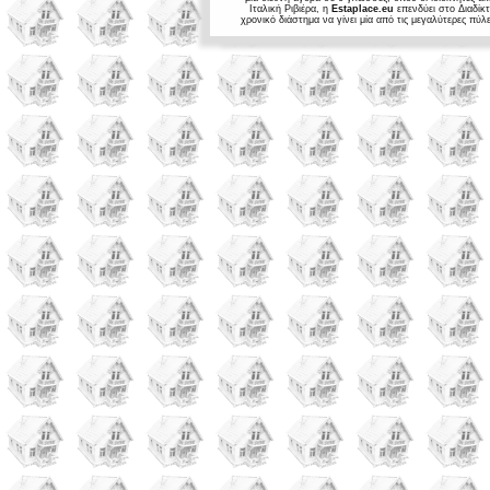
Ιταλική Ριβιέρα, η
Estaplace.eu
επενδύει στο Διαδίκ
χρονικό διάστημα να γίνει μία από τις μεγαλύτερες πύ