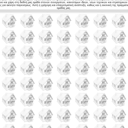
τυο και χάρη στη διεθνή μας ομάδα στενών συνεργατών, καινοτόμων ιδεών, νέων τεχνικών και στρατηγικών
λες για ακίνητα παγκοσμίως. Αυτή η γρήγορη και επαγγελματική ανάπτυξη, καθώς και η εικονική της πραγματ
ομάδας μας.