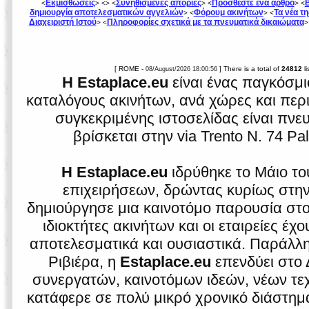
Εκμισθώσεις
Συνηθισμένες απορίες
Προσθέστε ένα άρθρο
<
> <
> <
> <
> <
δημιουργία αποτελεσματικών αγγελιών
Φόρουμ ακινήτων
Τα νέα τ
> <
> <
Διαχειριστή Ιστού
Πληροφορίες σχετικά με τα πνευματικά δικαιώματα
> <
>
[ ROME -
] There is a total of
24812
li
08/August/2026 18:00:56
Η Estaplace.eu
είναι ένας παγκόσμι
καταλόγους ακινήτων, ανά χώρες και περιο
συγκεκριμένης ιστοσελίδας είναι πνε
βρίσκεται στην via Trento N. 74 Pa
Η Estaplace.eu
ιδρύθηκε το Μάιο το
επιχειρήσεων, δρώντας κυρίως στην ι
δημιούργησε μια καινοτόμο παρουσία στο 
ιδιοκτήτες ακινήτων και οι εταιρείες έ
αποτελεσματικά και ουσιαστικά. Παράλλη
Ριβιέρα, η
Estaplace.eu
επενδύει στο 
συνεργατών, καινοτόμων ιδεών, νέων τεχ
κατάφερε σε πολύ μικρό χρονικό διάστημα 